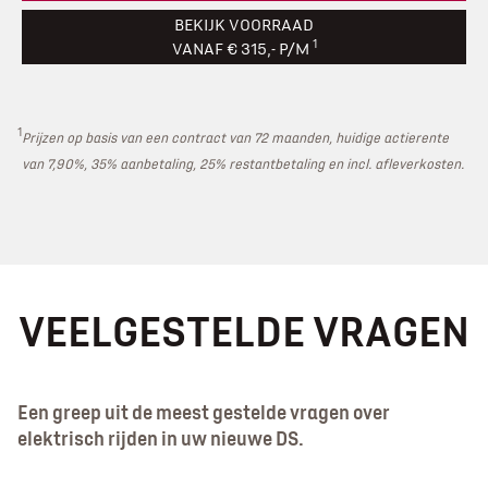
BEKIJK VOORRAAD
1
VANAF € 315,- P/M
1
Prijzen op basis van een contract van 72 maanden, huidige actierente
van 7,90%, 35% aanbetaling, 25% restantbetaling en incl. afleverkosten.
VEELGESTELDE VRAGEN
Een greep uit de meest gestelde vragen over
elektrisch rijden in uw nieuwe DS.