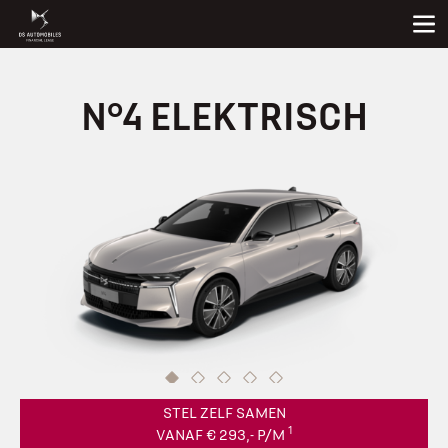
N°4 ELEKTRISCH
STEL ZELF SAMEN
1
VANAF € 293,- P/M